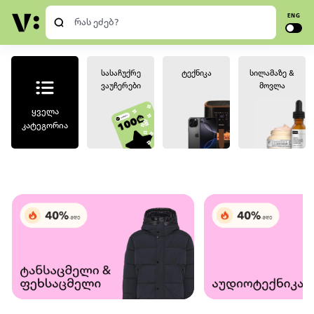
ENG
სასაჩუქრე
ტექნიკა
სილამაზე &
ვაუჩერები
მოვლა
ყველა
კატეგორია