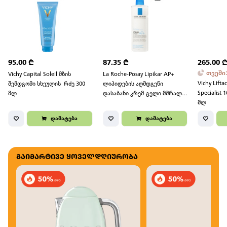
95.00
₾
87.35
₾
265.00
თვეში
Vichy Capital Soleil მზის
La Roche-Posay Lipikar AP+
Vichy Lifta
შემდგომი სხეულის რძე 300
ლიპიდების აღმდგენი
Specialist
მლ
დასაბანი კრემ-გელი მშრალი
მლ
და ატოპიისკენ მიდრეკილი
კანისთვის 400 მლ
დამატება
დამატება
გაიმარტივე ყოველდღიურობა