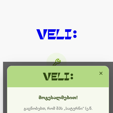
×
მიმდინარეობს ტექნიკური
სამუშაოები
მოგესალმებით!
ბოდიშს გიხდით შეფერხებისთვის. ამჟამად
მიმდინარეობს საიტის განახლება და ტექნიკური
გაცნობებთ, რომ შპს „სატურნი“ (ე.წ.