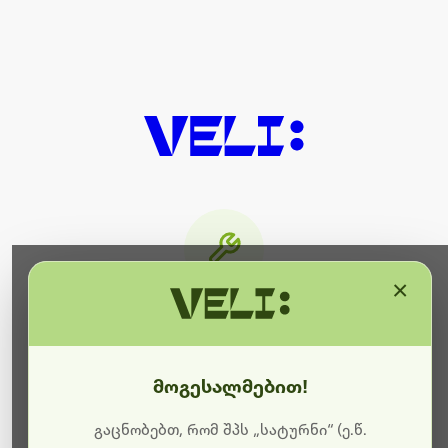
×
მიმდინარეობს ტექნიკური
სამუშაოები
მოგესალმებით!
ბოდიშს გიხდით შეფერხებისთვის. ამჟამად
მიმდინარეობს საიტის განახლება და ტექნიკური
გაცნობებთ, რომ შპს „სატურნი“ (ე.წ.