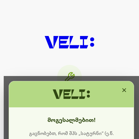
×
მიმდინარეობს ტექნიკური
სამუშაოები
მოგესალმებით!
ბოდიშს გიხდით შეფერხებისთვის. ამჟამად
მიმდინარეობს საიტის განახლება და ტექნიკური
გაცნობებთ, რომ შპს „სატურნი“ (ე.წ.