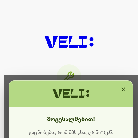
×
მიმდინარეობს ტექნიკური
სამუშაოები
მოგესალმებით!
ბოდიშს გიხდით შეფერხებისთვის. ამჟამად
მიმდინარეობს საიტის განახლება და ტექნიკური
გაცნობებთ, რომ შპს „სატურნი“ (ე.წ.