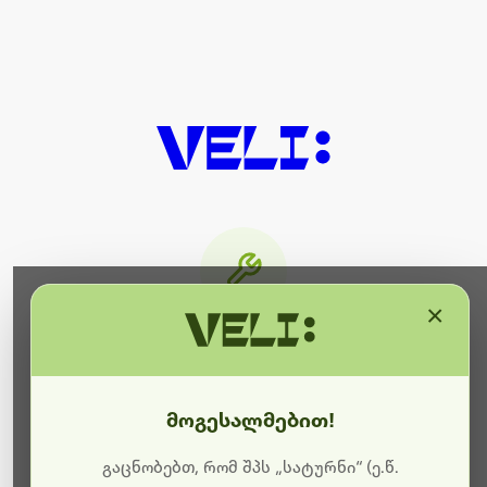
×
მიმდინარეობს ტექნიკური
სამუშაოები
მოგესალმებით!
ბოდიშს გიხდით შეფერხებისთვის. ამჟამად
მიმდინარეობს საიტის განახლება და ტექნიკური
გაცნობებთ, რომ შპს „სატურნი“ (ე.წ.