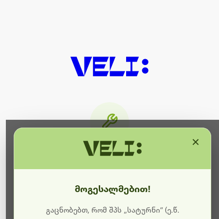
×
მიმდინარეობს ტექნიკური
სამუშაოები
მოგესალმებით!
ბოდიშს გიხდით შეფერხებისთვის. ამჟამად
მიმდინარეობს საიტის განახლება და ტექნიკური
გაცნობებთ, რომ შპს „სატურნი“ (ე.წ.