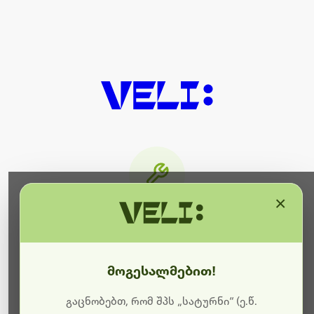
×
მიმდინარეობს ტექნიკური
სამუშაოები
მოგესალმებით!
ბოდიშს გიხდით შეფერხებისთვის. ამჟამად
მიმდინარეობს საიტის განახლება და ტექნიკური
გაცნობებთ, რომ შპს „სატურნი“ (ე.წ.