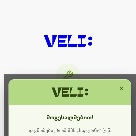
×
მიმდინარეობს ტექნიკური
სამუშაოები
მოგესალმებით!
ბოდიშს გიხდით შეფერხებისთვის. ამჟამად
მიმდინარეობს საიტის განახლება და ტექნიკური
გაცნობებთ, რომ შპს „სატურნი“ (ე.წ.