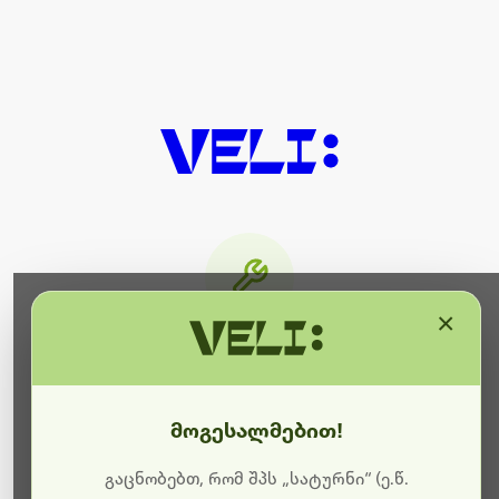
×
მიმდინარეობს ტექნიკური
სამუშაოები
მოგესალმებით!
ბოდიშს გიხდით შეფერხებისთვის. ამჟამად
მიმდინარეობს საიტის განახლება და ტექნიკური
გაცნობებთ, რომ შპს „სატურნი“ (ე.წ.