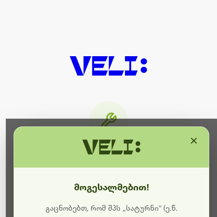
×
მიმდინარეობს ტექნიკური
სამუშაოები
მოგესალმებით!
ბოდიშს გიხდით შეფერხებისთვის. ამჟამად
მიმდინარეობს საიტის განახლება და ტექნიკური
გაცნობებთ, რომ შპს „სატურნი“ (ე.წ.