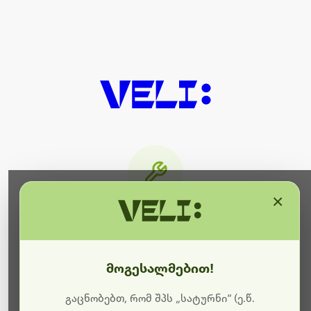
×
მიმდინარეობს ტექნიკური
სამუშაოები
მოგესალმებით!
ბოდიშს გიხდით შეფერხებისთვის. ამჟამად
მიმდინარეობს საიტის განახლება და ტექნიკური
გაცნობებთ, რომ შპს „სატურნი“ (ე.წ.