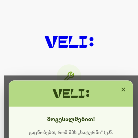
×
მიმდინარეობს ტექნიკური
სამუშაოები
მოგესალმებით!
ბოდიშს გიხდით შეფერხებისთვის. ამჟამად
მიმდინარეობს საიტის განახლება და ტექნიკური
გაცნობებთ, რომ შპს „სატურნი“ (ე.წ.