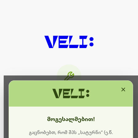
×
მიმდინარეობს ტექნიკური
სამუშაოები
მოგესალმებით!
ბოდიშს გიხდით შეფერხებისთვის. ამჟამად
მიმდინარეობს საიტის განახლება და ტექნიკური
გაცნობებთ, რომ შპს „სატურნი“ (ე.წ.