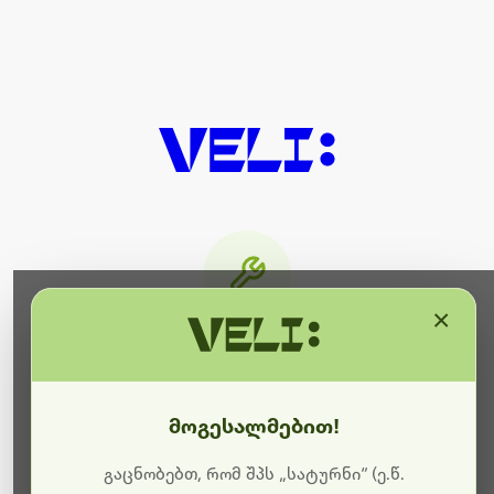
×
მიმდინარეობს ტექნიკური
სამუშაოები
მოგესალმებით!
ბოდიშს გიხდით შეფერხებისთვის. ამჟამად
მიმდინარეობს საიტის განახლება და ტექნიკური
გაცნობებთ, რომ შპს „სატურნი“ (ე.წ.