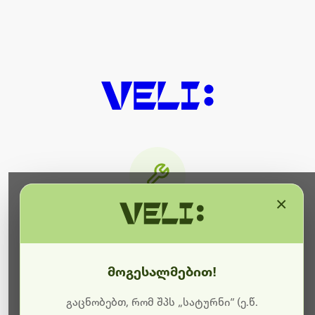
×
მიმდინარეობს ტექნიკური
სამუშაოები
მოგესალმებით!
ბოდიშს გიხდით შეფერხებისთვის. ამჟამად
მიმდინარეობს საიტის განახლება და ტექნიკური
გაცნობებთ, რომ შპს „სატურნი“ (ე.წ.