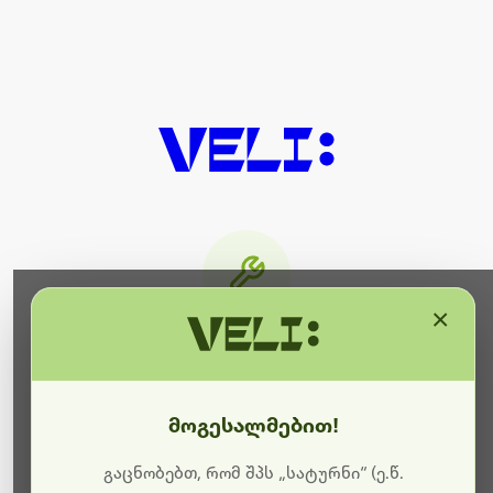
×
მიმდინარეობს ტექნიკური
სამუშაოები
მოგესალმებით!
ბოდიშს გიხდით შეფერხებისთვის. ამჟამად
მიმდინარეობს საიტის განახლება და ტექნიკური
გაცნობებთ, რომ შპს „სატურნი“ (ე.წ.