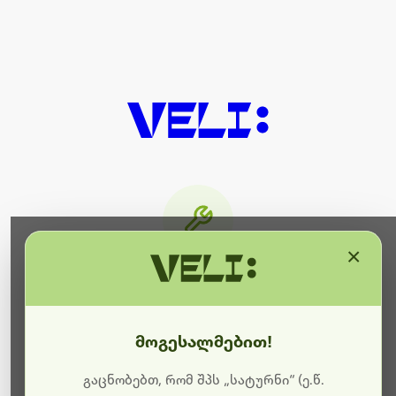
×
მიმდინარეობს ტექნიკური
სამუშაოები
მოგესალმებით!
ბოდიშს გიხდით შეფერხებისთვის. ამჟამად
მიმდინარეობს საიტის განახლება და ტექნიკური
გაცნობებთ, რომ შპს „სატურნი“ (ე.წ.