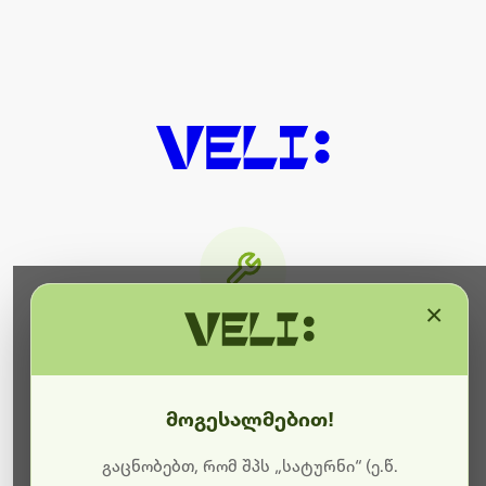
×
მიმდინარეობს ტექნიკური
სამუშაოები
მოგესალმებით!
ბოდიშს გიხდით შეფერხებისთვის. ამჟამად
მიმდინარეობს საიტის განახლება და ტექნიკური
გაცნობებთ, რომ შპს „სატურნი“ (ე.წ.