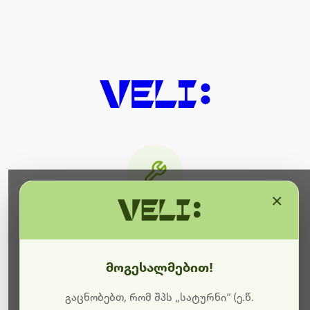
×
მიმდინარეობს ტექნიკური
სამუშაოები
მოგესალმებით!
ბოდიშს გიხდით შეფერხებისთვის. ამჟამად
მიმდინარეობს საიტის განახლება და ტექნიკური
გაცნობებთ, რომ შპს „სატურნი“ (ე.წ.