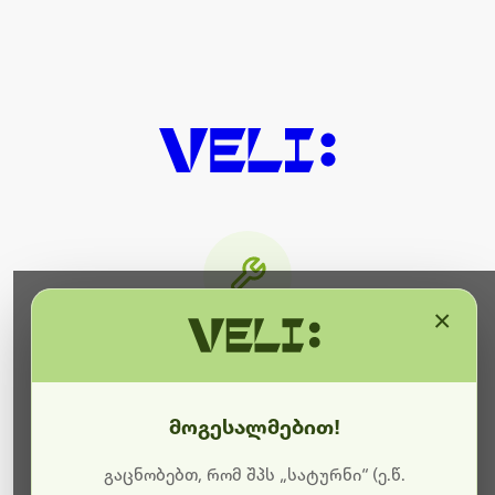
×
მიმდინარეობს ტექნიკური
სამუშაოები
მოგესალმებით!
ბოდიშს გიხდით შეფერხებისთვის. ამჟამად
მიმდინარეობს საიტის განახლება და ტექნიკური
გაცნობებთ, რომ შპს „სატურნი“ (ე.წ.