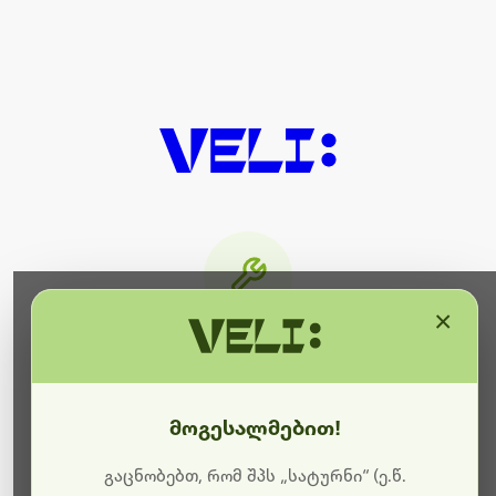
×
მიმდინარეობს ტექნიკური
სამუშაოები
მოგესალმებით!
ბოდიშს გიხდით შეფერხებისთვის. ამჟამად
მიმდინარეობს საიტის განახლება და ტექნიკური
გაცნობებთ, რომ შპს „სატურნი“ (ე.წ.