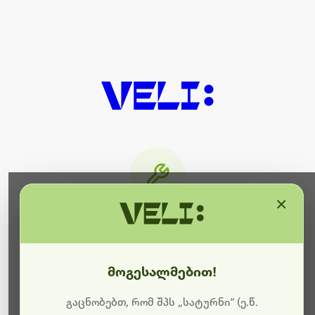
×
მიმდინარეობს ტექნიკური
სამუშაოები
მოგესალმებით!
ბოდიშს გიხდით შეფერხებისთვის. ამჟამად
მიმდინარეობს საიტის განახლება და ტექნიკური
გაცნობებთ, რომ შპს „სატურნი“ (ე.წ.