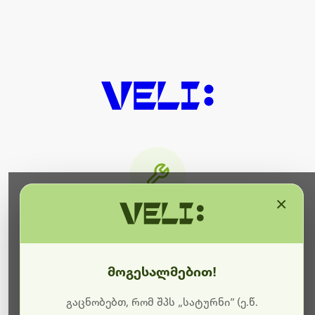
×
მიმდინარეობს ტექნიკური
სამუშაოები
მოგესალმებით!
ბოდიშს გიხდით შეფერხებისთვის. ამჟამად
მიმდინარეობს საიტის განახლება და ტექნიკური
გაცნობებთ, რომ შპს „სატურნი“ (ე.წ.