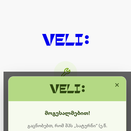
×
მიმდინარეობს ტექნიკური
სამუშაოები
მოგესალმებით!
ბოდიშს გიხდით შეფერხებისთვის. ამჟამად
მიმდინარეობს საიტის განახლება და ტექნიკური
გაცნობებთ, რომ შპს „სატურნი“ (ე.წ.