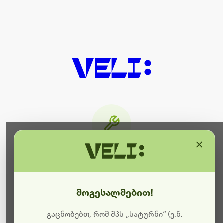
×
მიმდინარეობს ტექნიკური
სამუშაოები
მოგესალმებით!
ბოდიშს გიხდით შეფერხებისთვის. ამჟამად
მიმდინარეობს საიტის განახლება და ტექნიკური
გაცნობებთ, რომ შპს „სატურნი“ (ე.წ.