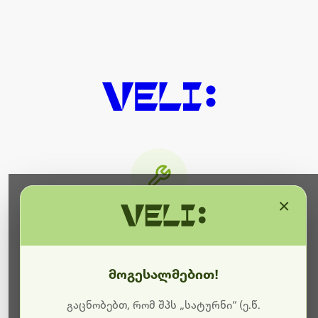
×
მიმდინარეობს ტექნიკური
სამუშაოები
მოგესალმებით!
ბოდიშს გიხდით შეფერხებისთვის. ამჟამად
მიმდინარეობს საიტის განახლება და ტექნიკური
გაცნობებთ, რომ შპს „სატურნი“ (ე.წ.