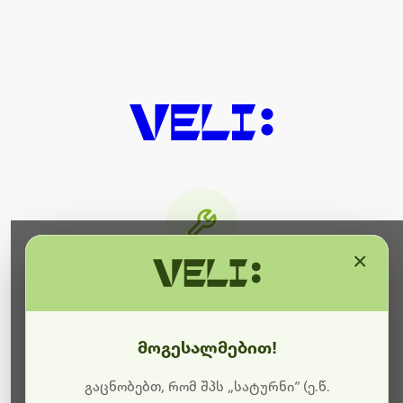
×
მიმდინარეობს ტექნიკური
სამუშაოები
მოგესალმებით!
ბოდიშს გიხდით შეფერხებისთვის. ამჟამად
მიმდინარეობს საიტის განახლება და ტექნიკური
გაცნობებთ, რომ შპს „სატურნი“ (ე.წ.