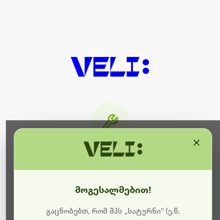
×
მიმდინარეობს ტექნიკური
სამუშაოები
მოგესალმებით!
ბოდიშს გიხდით შეფერხებისთვის. ამჟამად
მიმდინარეობს საიტის განახლება და ტექნიკური
გაცნობებთ, რომ შპს „სატურნი“ (ე.წ.