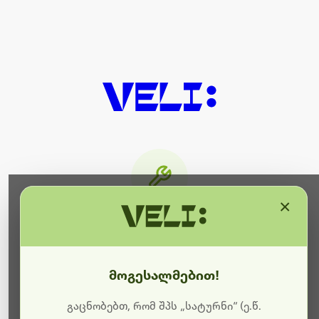
×
მიმდინარეობს ტექნიკური
სამუშაოები
მოგესალმებით!
ბოდიშს გიხდით შეფერხებისთვის. ამჟამად
მიმდინარეობს საიტის განახლება და ტექნიკური
გაცნობებთ, რომ შპს „სატურნი“ (ე.წ.