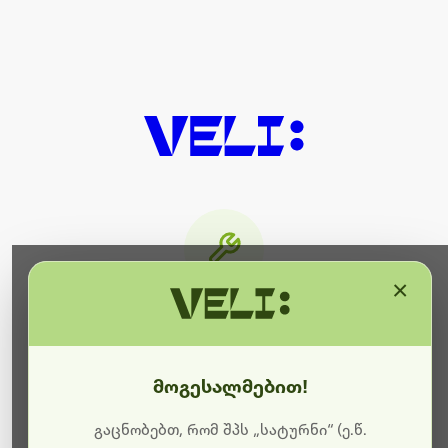
×
მიმდინარეობს ტექნიკური
სამუშაოები
მოგესალმებით!
ბოდიშს გიხდით შეფერხებისთვის. ამჟამად
მიმდინარეობს საიტის განახლება და ტექნიკური
გაცნობებთ, რომ შპს „სატურნი“ (ე.წ.