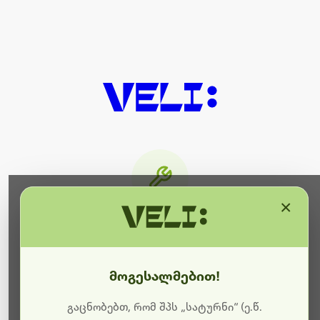
×
მიმდინარეობს ტექნიკური
სამუშაოები
მოგესალმებით!
ბოდიშს გიხდით შეფერხებისთვის. ამჟამად
მიმდინარეობს საიტის განახლება და ტექნიკური
გაცნობებთ, რომ შპს „სატურნი“ (ე.წ.