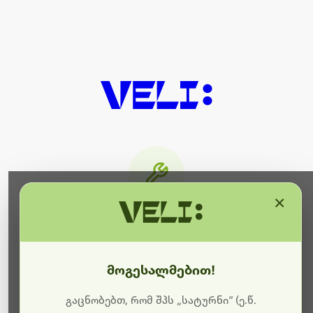
×
მიმდინარეობს ტექნიკური
სამუშაოები
მოგესალმებით!
ბოდიშს გიხდით შეფერხებისთვის. ამჟამად
მიმდინარეობს საიტის განახლება და ტექნიკური
გაცნობებთ, რომ შპს „სატურნი“ (ე.წ.