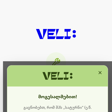
×
მიმდინარეობს ტექნიკური
სამუშაოები
მოგესალმებით!
ბოდიშს გიხდით შეფერხებისთვის. ამჟამად
მიმდინარეობს საიტის განახლება და ტექნიკური
გაცნობებთ, რომ შპს „სატურნი“ (ე.წ.