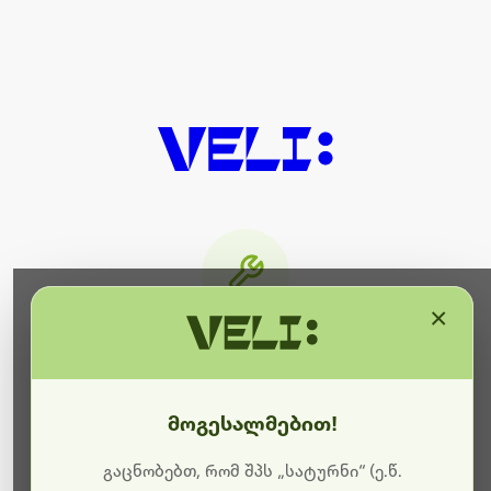
×
მიმდინარეობს ტექნიკური
სამუშაოები
მოგესალმებით!
ბოდიშს გიხდით შეფერხებისთვის. ამჟამად
მიმდინარეობს საიტის განახლება და ტექნიკური
გაცნობებთ, რომ შპს „სატურნი“ (ე.წ.