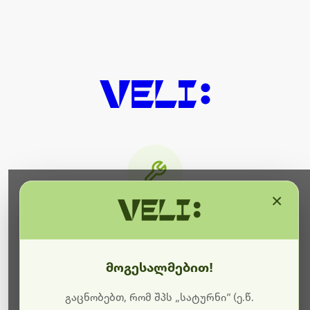
×
მიმდინარეობს ტექნიკური
სამუშაოები
მოგესალმებით!
ბოდიშს გიხდით შეფერხებისთვის. ამჟამად
მიმდინარეობს საიტის განახლება და ტექნიკური
გაცნობებთ, რომ შპს „სატურნი“ (ე.წ.