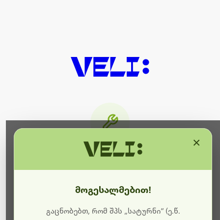
×
მიმდინარეობს ტექნიკური
სამუშაოები
მოგესალმებით!
ბოდიშს გიხდით შეფერხებისთვის. ამჟამად
მიმდინარეობს საიტის განახლება და ტექნიკური
გაცნობებთ, რომ შპს „სატურნი“ (ე.წ.