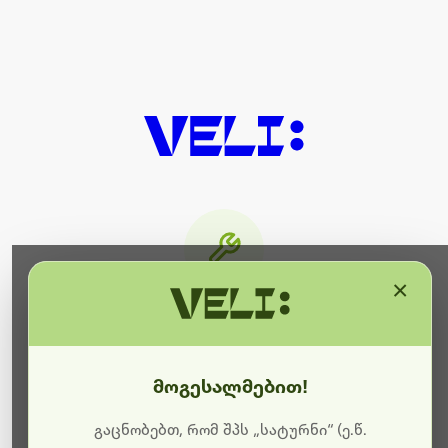
×
მიმდინარეობს ტექნიკური
სამუშაოები
მოგესალმებით!
ბოდიშს გიხდით შეფერხებისთვის. ამჟამად
მიმდინარეობს საიტის განახლება და ტექნიკური
გაცნობებთ, რომ შპს „სატურნი“ (ე.წ.