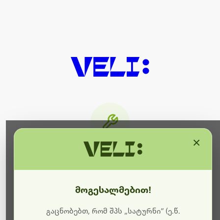
×
მიმდინარეობს ტექნიკური
სამუშაოები
მოგესალმებით!
ბოდიშს გიხდით შეფერხებისთვის. ამჟამად
მიმდინარეობს საიტის განახლება და ტექნიკური
გაცნობებთ, რომ შპს „სატურნი“ (ე.წ.