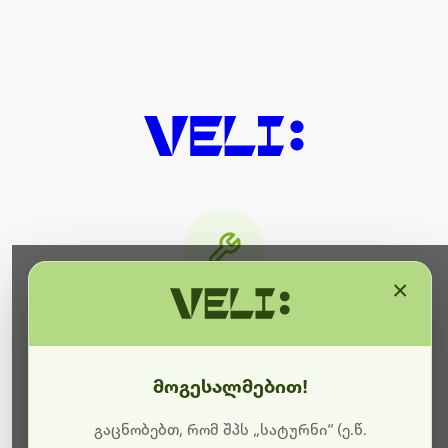
×
მიმდინარეობს ტექნიკური
სამუშაოები
მოგესალმებით!
ბოდიშს გიხდით შეფერხებისთვის. ამჟამად
მიმდინარეობს საიტის განახლება და ტექნიკური
გაცნობებთ, რომ შპს „სატურნი“ (ე.წ.