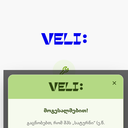
×
მიმდინარეობს ტექნიკური
სამუშაოები
მოგესალმებით!
ბოდიშს გიხდით შეფერხებისთვის. ამჟამად
მიმდინარეობს საიტის განახლება და ტექნიკური
გაცნობებთ, რომ შპს „სატურნი“ (ე.წ.