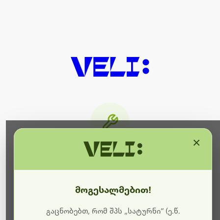
×
მიმდინარეობს ტექნიკური
სამუშაოები
მოგესალმებით!
ბოდიშს გიხდით შეფერხებისთვის. ამჟამად
მიმდინარეობს საიტის განახლება და ტექნიკური
გაცნობებთ, რომ შპს „სატურნი“ (ე.წ.