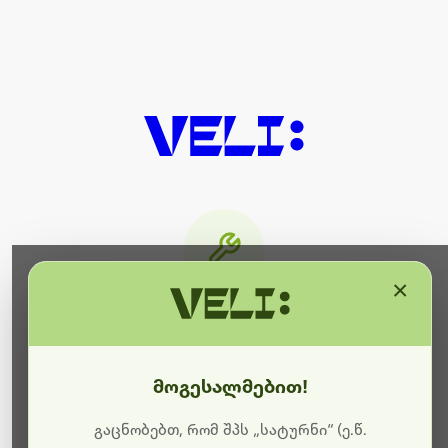
×
მიმდინარეობს ტექნიკური
სამუშაოები
მოგესალმებით!
ბოდიშს გიხდით შეფერხებისთვის. ამჟამად
მიმდინარეობს საიტის განახლება და ტექნიკური
გაცნობებთ, რომ შპს „სატურნი“ (ე.წ.