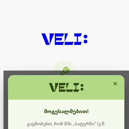
×
მიმდინარეობს ტექნიკური
სამუშაოები
მოგესალმებით!
ბოდიშს გიხდით შეფერხებისთვის. ამჟამად
მიმდინარეობს საიტის განახლება და ტექნიკური
გაცნობებთ, რომ შპს „სატურნი“ (ე.წ.