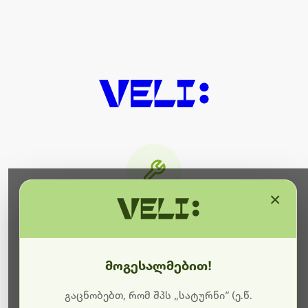
×
მიმდინარეობს ტექნიკური
სამუშაოები
მოგესალმებით!
ბოდიშს გიხდით შეფერხებისთვის. ამჟამად
მიმდინარეობს საიტის განახლება და ტექნიკური
გაცნობებთ, რომ შპს „სატურნი“ (ე.წ.