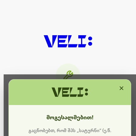
×
მიმდინარეობს ტექნიკური
სამუშაოები
მოგესალმებით!
ბოდიშს გიხდით შეფერხებისთვის. ამჟამად
მიმდინარეობს საიტის განახლება და ტექნიკური
გაცნობებთ, რომ შპს „სატურნი“ (ე.წ.