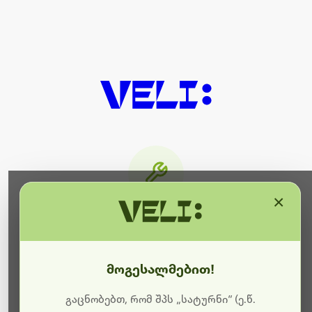
×
მიმდინარეობს ტექნიკური
სამუშაოები
მოგესალმებით!
ბოდიშს გიხდით შეფერხებისთვის. ამჟამად
მიმდინარეობს საიტის განახლება და ტექნიკური
გაცნობებთ, რომ შპს „სატურნი“ (ე.წ.