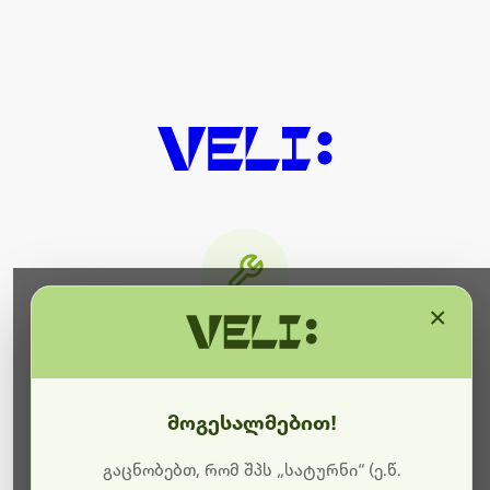
×
მიმდინარეობს ტექნიკური
სამუშაოები
მოგესალმებით!
ბოდიშს გიხდით შეფერხებისთვის. ამჟამად
მიმდინარეობს საიტის განახლება და ტექნიკური
გაცნობებთ, რომ შპს „სატურნი“ (ე.წ.