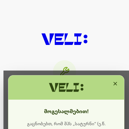
×
მიმდინარეობს ტექნიკური
სამუშაოები
მოგესალმებით!
ბოდიშს გიხდით შეფერხებისთვის. ამჟამად
მიმდინარეობს საიტის განახლება და ტექნიკური
გაცნობებთ, რომ შპს „სატურნი“ (ე.წ.