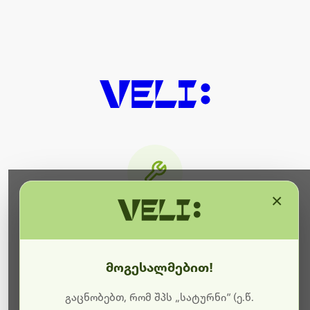
×
მიმდინარეობს ტექნიკური
სამუშაოები
მოგესალმებით!
ბოდიშს გიხდით შეფერხებისთვის. ამჟამად
მიმდინარეობს საიტის განახლება და ტექნიკური
გაცნობებთ, რომ შპს „სატურნი“ (ე.წ.